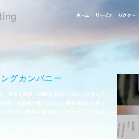
ホーム
サービス
セクター
ディングカンパニー
、東京を拠点に活動するPRとIRのコンサルテ
界展開、外資系企業の日本での事業展開の支援を
はじめとする世界主要市場へのアプローチを後押
る言語を巧みに操るコンサルタントは、全員が北