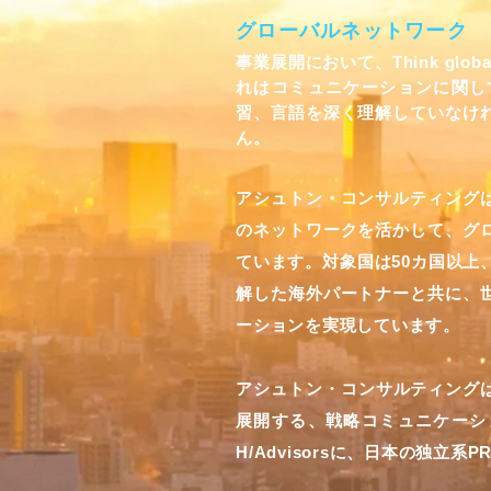
グローバルネットワーク
事業展開において、Think globa
れはコミュニケーションに関し
習、言語を深く理解していなけ
ん。
アシュトン・コンサルティング
のネットワークを活かして、グ
ています。対象国は50カ国以上
解した海外パートナーと共に、
ーションを実現しています。
アシュトン・コンサルティングは
展開する、戦略コミュニケーシ
H/Advisorsに、日本の独立