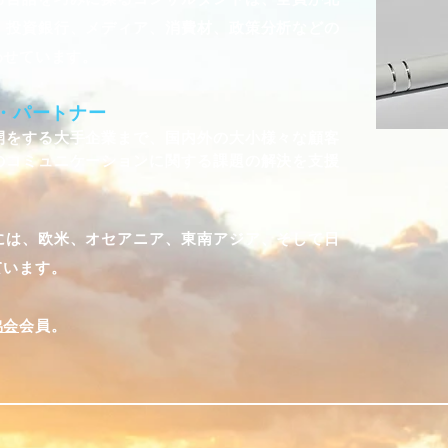
・投資銀行、メディア、消費材、政策分析などの
わせています。
・パートナー
開をする大手企業まで、国内外の大小様々な顧客
のコミュニケーションに関する課題の解決を支援
には、欧米、オセアニア、東南アジア、そして日
ています。
協会
会員。