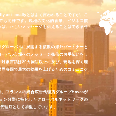
lly act locallyとはよく言われることですが、こ
ても同様です。現地の文化的背景、ビジネス慣
れば、正しいメッセージを伝えることはできませ
はグローバルに展開する複数の海外パートナーと
ローバル市場へのメッセージ発信のお手伝いをし
、対象言語は20カ国語以上に及び、現地を深く理
世界各国で最大の効果を上げるためのコミュニケ
、フランスの総合広告代理店グループHavasが
ョン分野に特化したグローバルネットワークの
系PR代理店として加盟しています。